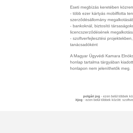
Eseti megbízás keretében közrem
- több ezer kártyás mobilflotta t
szerződésállomány megalkotásá
- bankoknál, biztosító társaságok
licencszerződésének megalkotá
- szoftverfejlesztési projektekben,
tanácsadóként
A Magyar Ügyvédi Kamara Elnöksé
honlap tartalma tárgyában kiadott
honlapon nem jeleníthetők meg.
polgári jog
- ezen belül többek köz
itjog
- ezen belül többek között: szoftve