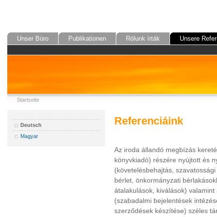
Unser Büro
Publikationen
Rólunk írták
Unsere Refer
Startseite
Referenciáink
Deutsch
Magyar
Az iroda állandó megbízás keretéb
könyvkiadó) részére nyújtott és n
(követelésbehajtás, szavatossági 
bérlet, önkormányzati bérlakásokk
átalakulások, kiválások) valamin
(szabadalmi bejelentések intézés
szerződések készítése) széles tárh