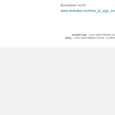
Bővebben erről:
www.drdudas.hu/mire_jo_egy_szo
polgári jog
- ezen belül többek köz
itjog
- ezen belül többek között: szoftve