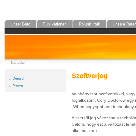
Unser Büro
Publikationen
Rólunk írták
Unsere Refer
Startseite
Szoftverjog
Deutsch
Magyar
Valahányszor szoftverekkel, vagy 
foglalkozom, Cory Doctorow egy
„When copyright and technology co
A szerzői jog változása a techni
Célom, hogy ezt a változást leh
alkalmazzam.