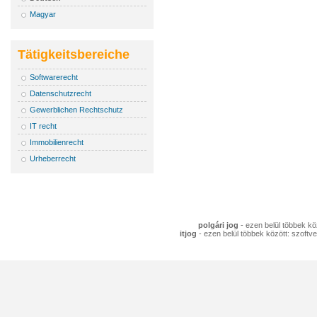
Magyar
Tätigkeitsbereiche
Softwarerecht
Datenschutzrecht
Gewerblichen Rechtschutz
IT recht
Immobilienrecht
Urheberrecht
polgári jog
- ezen belül többek köz
itjog
- ezen belül többek között: szoftve