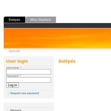
Belépés
Miss Sherlock
Startseite
User login
Belépés
Username:
*
Password:
*
Request new password
Deutsch