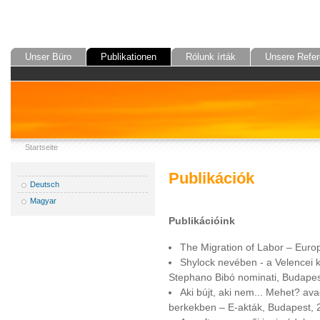
Unser Büro
Publikationen
Rólunk írták
Unsere Refer
Startseite
Publikációk
Deutsch
Magyar
Publikációink
The Migration of Labor – Euro
Shylock nevében - a Velencei k
Stephano Bibó nominati, Budapes
Aki bújt, aki nem... Mehet? av
berkekben – E-akták, Budapest, 