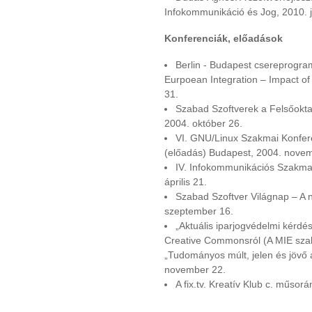
Infokommunikáció és Jog, 2010. 
Konferenciák, előadások
Berlin - Budapest csereprogra
Eurpoean Integration – Impact of
31.
Szabad Szoftverek a Felsőokt
2004. október 26.
VI. GNU/Linux Szakmai Konfere
(előadás) Budapest, 2004. nove
IV. Infokommunikációs Szakmai
április 21.
Szabad Szoftver Világnap – A 
szeptember 16.
„Aktuális iparjogvédelmi kérdé
Creative Commonsról (A MIE sz
„Tudományos múlt, jelen és jövő a
november 22.
A fix.tv. Kreatív Klub c. műsor