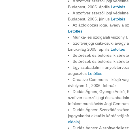
A szoftver szerzői jogi védelme
Budapest, 2005. április
Letöltés
A szoftver szerzői jogi védelme
Budapest, 2005. június
Letöltés
Az átdolgozás joga, avagy a sz
Letöltés
Munka- és szolgálati viszony I.
Szoftverjogi csiki-csuki avagy 
Linuxvilág 2005. április
Letöltés
Betörések és betörési kísérlet
Betörések és betörési kísérletek
Egy szabadalmi irányelvterveze
augusztus
Letöltés
Creative Commons - közjó vagy
évfolyam 1., 2006. február
Dudás Ágnes, Gyenge Anikó, K
szoftver szerzői jogi és szabada
Infokommunikációs Jogi Centrum
Dudás Ágnes: Szerződésszövev
joggyakorlat aktuális kérdései(I
oldala
)
Dudás Ágnes: A szoftverfejlesz