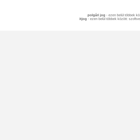
polgári jog
- ezen belül többek köz
itjog
- ezen belül többek között: szoftve