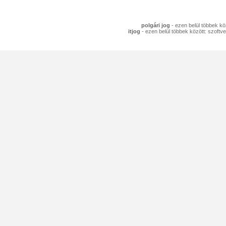
polgári jog
- ezen belül többek köz
itjog
- ezen belül többek között: szoftve