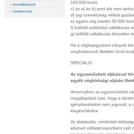
100 000 forint,
Immobilienrecht
c) az a) és b) pont alá nem tarto
Urheberrecht
d) jogi személyiség nélküli gazda
e) egyéni cég esetén 30 000 forin
f) külföldi székhelyű vállalkozás 
g) külföldi vállalkozás közvetlen 
Ha a cégbejegyzésre irányuló kére
meghatározott illetéken kívül továb
SPECIÁLIS
Az egyszerűsített eljárással tö
egyéb cégbírósági eljárás illeté
Amennyiben az egyszerűsített cé
megállapítást nyer, hogy a kérel
igénybevételére nem jogosult, a cé
kiegészítésére.
Az átalakulás, minősített többsége
elismert vállalatcsoportként való