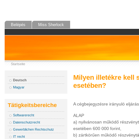
Belépés
Miss Sherlock
Startseite
Milyen illetékre kel
Deutsch
esetében?
Magyar
A cégbejegyzésre irányuló eljárás 
Tätigkeitsbereiche
ALAP
Softwarerecht
a) nyilvánosan működő részvénytá
Datenschutzrecht
esetében 600 000 forint,
Gewerblichen Rechtschutz
b) zártkörűen működő részvénytár
IT recht