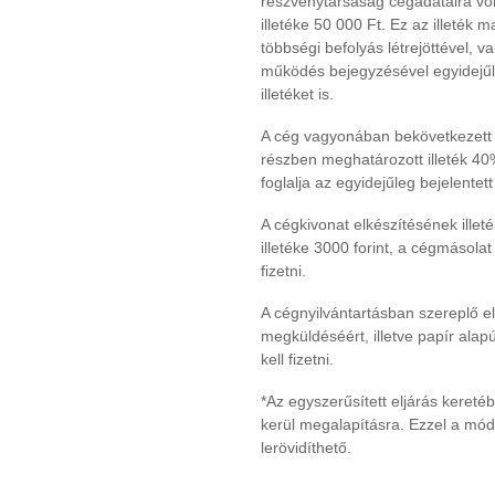
részvénytársaság cégadataira von
illetéke 50 000 Ft. Ez az illeték 
többségi befolyás létrejöttével, v
működés bejegyzésével egyidejűle
illetéket is.
A cég vagyonában bekövetkezett v
részben meghatározott illeték 40%
foglalja az egyidejűleg bejelentett
A cégkivonat elkészítésének illeté
illetéke 3000 forint, a cégmásolat 
fizetni.
A cégnyilvántartásban szereplő el
megküldéséért, illetve papír alapú
kell fizetni.
*Az egyszerűsített eljárás keret
kerül megalapításra. Ezzel a mód
lerövidíthető.