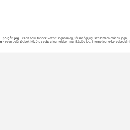
polgári jog
- ezen belül többek között: ingatlanjog, társasági jog, szellemi alkotások joga,
og
- ezen belül többek között: szoftverjog, telekommunikációs jog, internetjog, e-kereskedelmi