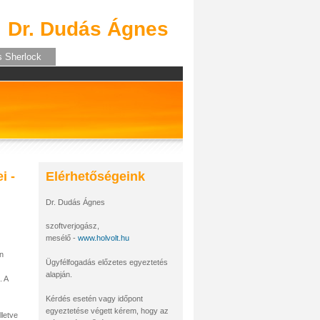
Dr. Dudás Ágnes
s Sherlock
i -
Elérhetőségeink
Dr. Dudás Ágnes
szoftverjogász,
mesélő -
www.holvolt.hu
an
Ügyfélfogadás előzetes egyeztetés
alapján.
. A
Kérdés esetén vagy időpont
egyeztetése végett kérem, hogy az
lletve