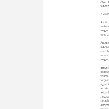
ÁSZF f
felhasz
2. A re
A felha
szület
vagyoni
eseti v
Állásp
mibenlé
esetébe
nevesít
vagyon
Érdeme
kapcsol
vonatko
forgal
ügylet 
termés
akkor f
„alkotá
ráhatás
alkalm
körülmé