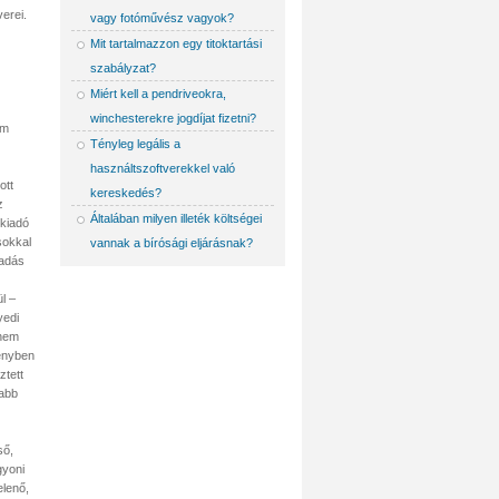
erei.
vagy fotóművész vagyok?
Mit tartalmazzon egy titoktartási
szabályzat?
Miért kell a pendriveokra,
winchesterekre jogdíjat fizetni?
em
Tényleg legális a
használtszoftverekkel való
ott
kereskedés?
z
Általában milyen illeték költségei
 kiadó
sokkal
vannak a bírósági eljárásnak?
iadás
l –
yedi
(nem
vényben
ztett
sabb
ső,
gyoni
elenő,