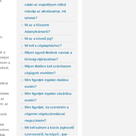
A
valaki az engedélyem nélkül
másolja az alkotásaimat, mit
tehetek?
Mi az a Központi
Adatnyilvántartó?
em
Mi az a követő jog?
Mi kell a cégalapításhoz?
ár a
Milyen egyedi illetékek vannak a
melyet
bírósági eljárásokban?
yesen a
Milyen illetékre kell számítanom
okkal,
cégügyek esetében?
Mire figyeljek ingatlan eladása
elárat
esetén?
tételek
Mire figyeljek ingatlan vásárlása
 az
esetén?
nt, az
Mire figyeljek, ha szeretném a
cégemet végelszámolással
körét
megszüntetni?
tek
Mit kell tudnom a közös jogkezelő
erésre.
szervezetről, ha képző-, ipar-
ltak.