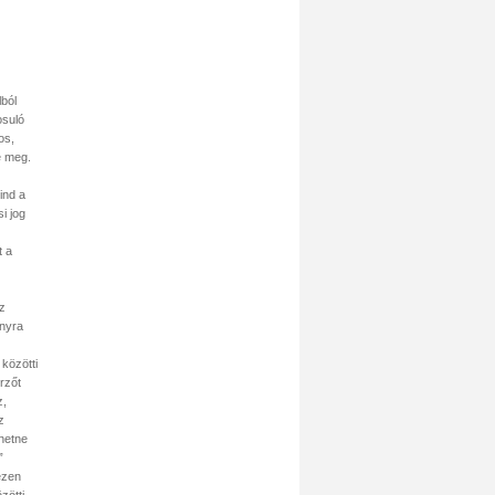
lból
osuló
os,
e meg.
ind a
i jog
t a
ez
ányra
közötti
rzőt
z,
z
ehetne
”
ezen
zötti,