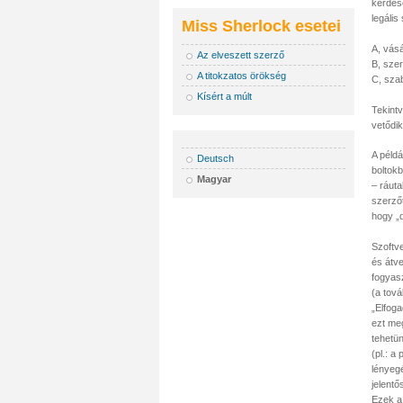
kérdése
legális
Miss Sherlock esetei
A, vás
Az elveszett szerző
B, sze
A titokzatos örökség
C, szab
Kísért a múlt
Tekintv
vetődik
A péld
Deutsch
boltokb
Magyar
– ráut
szerzőt
hogy „d
Szoftve
és átve
fogyas
(a tov
„Elfog
ezt meg
tehetü
(pl.: a
lényegé
jelent
Ezek a 