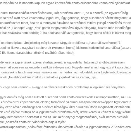
postaládánkba is naponta kapunk egyre kedvezőbb szoftverlicencekre vonatkozó ajánlatokat.
cekkel (felhasználási szerződésekkel) két probléma lehet: 1, ha a szerző (az egyszerűség
t szerző alatt értve valamennyi jogosultat) úgy gondolja, hogy a licenccel bármit megtehet, 
en korlátozást tehet, hiszen a többnyire általános szerződési feltétel-jellegű szerződés tartal
ználó az „I accept” vagy „Yes” gomb megnyomásával úgyis elfogadja, hiszen más lehetősége
r használatára nem adódik; 2. ha a felhasználó azt gondolja, hogy licenc nélkül is bármit meg
 esetben tipikus, ám jelenleg még keveset tárgyalt probléma a „használt szoftverek”1
delme illetve a nagybani szoftverek (volumen licenc) kiskereskedelmi felhasználása (azaz a
0 fős licenc darabokban történő továbbértékesítése).
ik eset a jogsértések széles skáláját jelenti, a jogosulatlan futtatástól a többszörözésen,
tésen át egészen az engedély nélküli átdolgozásig. Figyelemmel arra, hogy ezzel kapcsolato
 döntések a tanulmány készítésekor nem ismertek, az ítélőtáblák és a Legfelsőbb Bíróság e
inek „továbbgondolása” által vázolható a jogalkalmazás iránya, útja.
nni vagy nem venni?” – avagy a szoftverkereskedés problémája a jogkimerülés fényében
gyar döntés még nem született a second hand szoftverkereskedéssel kapcsolatban, az Eu
a kérdéskörrel kapcsolatban jelenleg formálódó szakmai álláspont mindenképpen figyelemre m
ány ezen része elsődlegesen a német bíróságok által a közelmúltban meghozott jelentősebb
k köré építve mutatja be a jogkimerülés problémakörét, illetve keresi a választ a nagy kérdé
 vagy nem venni? Kockáztat-e ma az, aki akár anyagi megfontolásból, akár nemes elvektől
ve „használt szoftver” vásárlásra adja a fejét?
verrel kapcsolatos „adásvétel” évtizedek óta vitatott kérdése a jogirodalomnak.2 Kezdve azo