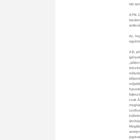
Ide tar
A Ptk.
baráto
antikv
Az, ho
egyért
A B, pé
igénye
„adásvé
tetszés
mélyebb
időpont
műpéld
hasonló
fejlesz
csak ÁS
meghatá
szoftve
különb
átruház
Megálla
amelyr
jogoka