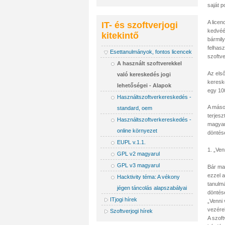
saját 
A licen
IT- és szoftverjogi
kedvéér
kitekintő
bármily
felhas
Esettanulmányok, fontos licencek
szoftve
A használt szoftverekkel
Az első
való kereskedés jogi
kereske
lehetőségei - Alapok
egy 10
Használtszoftverkereskedés -
A másod
standard, oem
terjesz
Használtszoftverkereskedés -
magyar
online környezet
döntése
EUPL v.1.1.
1. „Ve
GPL v2 magyarul
GPL v3 magyarul
Bár ma
ezzel 
Hacktivity téma: A vékony
tanulm
jégen táncolás alapszabályai
döntése
ITjogi hírek
„Venni
vezérel
Szoftverjogi hírek
A szoft