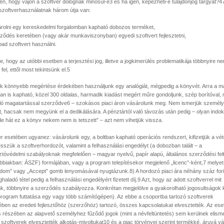
n, hogy vajon a szoftver dolognak minősül-e3 és ha igen, képezheti-e tulajdonjog tárgyát?4 
 szoftverhasználatnak három útja van:
árolni egy kereskedelmi forgalomban kapható dobozos terméket,
rződés keretében (vagy akár munkaviszonyban) egyedi szoftvert fejlesztetni,
ad szoftvert használni.
e, hogy az utóbbi esetben a terjesztési jog, illetve a jogkimerülés problematikája többnyire n
 fel, ettől most tekintsünk el.5
ák könnyebb megértése érdekében használjunk egy analógiát, mégpedig a könyvét. Arra a m
an is kapható, közel 300 oldalas, harmadik kiadást megért műre gondoljunk, szép borítóval, 
aló magatartással szerződve6 – szokásos piaci áron vásárolunk meg. Nem ismerjük személ
, hacsak nem megyünk el a dedikálására. A pénztártól való távozás után pedig – olyan indok
e hát ez a könyv nekem nem is tetszett” – azt nem vihetjük vissza.
r esetében ugyanez: vásárolunk egy, a boltban kapható operációs rendszert, kifizetjük a vét
sszük a szoftverhordozót, valamint a felhasználási engedélyt (a dobozban talált – a
ztóvédelmi szabályoknak megfelelően – magyar nyelvű, papír alapú, általános szerződési fel
ábbiakban: ÁSZF) formájában, vagy a program telepítésekor megjelenő „licenc”-ként,7 melyet
adom” vagy „Accept” gomb lenyomásával nyugtázunk.8) A hordozó piaci ára néhány száz fori
haladó tétel pedig a felhasználási engedélyért fizetett díj.9 Azt, hogy az adott szoftverrel mit
nk, többnyire a szerződés szabályozza. Konkrétan megjelölve a gyakorolható jogosultságok 
 program futtatása egy vagy több számítógépen). Az ebbe a csoportba tartozó szoftverek
ben az eredeti fejlesztőhöz (szerzőhöz) tartozó, összes kapcsolatukat elvesztették. Az ese
ős részében az alapvető személyhez fűződő jogok (mint a névfeltüntetés) sem kerülnek elism
szoftverek elvesztették alkotás-mivoltukat10 és a piac törvényei szerint termékké, áruvá vá