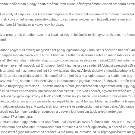
toznak elsősorban a nagy szoftverházak több milliós példányszámban eladott standard szoftv
11 szabályait alapul véve a korábban megvásárolt könyvemet magamnál tarthatom, bármelyik
mnak kölcsön adhatom, elajándékozhatom, vagy amennyiben nem tetszett, eladhatom egy
áriumban.12 Valójában a könyv egy hordozó.
gy a programok esetében ezeket a jogaimat milyen feltételek mellett gyakorolhatom, koránts
elmű.
ldában (egyedi szoftver) megjelölt eset pedig leginkább egy kiadói szerződéshez hasonlít. Ad
k alapján megalkotásra kerül a mű. Ebben az esetben a díj természetesen magasabb lesz, a
tel” (felhasználás) feltételeit rögzítő szerződés pedig részletes és írásbeli.13 Amennyiben a
ét nem nyeri el, jogosult azt 2 hónapon belül kijavításra visszaadni.14 A kiadói szerződés15 
 tartalmú, mint az imént említett könyvvásárlási ügylet. A felek többnyire megállapodnak a k
járól, az eladott példányonként fizetendő sikerdíjról és ami a legfontosabb: a kiadó nem egy
ányt vásárol, hanem a felhasználással kapcsolatosan jogokat szerez.16 Melyek keretén belü
an a tulajdonjog elemeihez – használhatja a művet (többszörözheti, terjesztheti azt). Egy eg
tésű szoftver ehhez rendkívül hasonlóan viselkedik. Itt is van konkrét, egyedi szerződéses 
ZF-en nyugvó) jogviszony a felek között, habár a kijavításra, visszaadásra nyitva álló tör
rozott időtartam a program esetleges rejtett hibái miatt 4 hónap. Ebben az esetben a lefejles
r valóban alkotás lesz. A szoftverek jogi helyzete összetettebb, mint a könyveké. A legfonto
ségek egyike, hogy szoftver esetében a vagyoni jogi jogosultságok teljes mértékben
hatóak17 a jogosultra.
pítható tehát, hogy szoftverek esetében a felhasználási szerződésnek két szintje van. Az el
e vonatkozóan részletes rendelkezéseket tartalmaz a szerzői jogi törvény, a szerző és a va
t megszerző jogosult közötti szerződés. A második, az arctalan, szükségmegoldásként megj