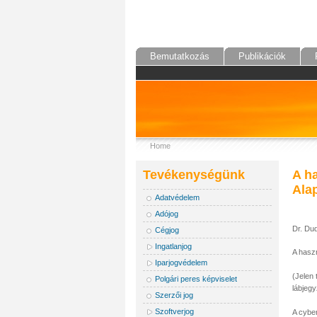
Bemutatkozás
Publikációk
Home
Tevékenységünk
A ha
Ala
Adatvédelem
Adójog
Dr. Du
Cégjog
Ingatlanjog
A hasz
Iparjogvédelem
(Jelen 
Polgári peres képviselet
lábjegy
Szerzői jog
Szoftverjog
A cyber