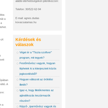
alábbi elérhetőségeken jelentkezzen:
Telefon: 30/522-62-94
abba
E-mail: agnes.dudas
mát a
kovacsatamas.hu
 a
tehet.
Kérdések és
 pl.
válaszok
Véget ér a "Tiszta szoftver"
s
program, mit tegyek?
seti
Festőművész vagyok, hogyan
léphetek ki a kiterjesztett közös
jogkezelésből?
Hogyan változott az öröklési
rópában
éltó. A
illeték?
Igaz-e, hogy illetékmentes az
sre:
ajándékozás leszármazók
részére?
n a
Képző-, iparművész vagyok és