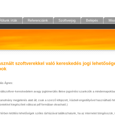
Rólunk írták
Referenciáink
Szoftverjog
Belépés
Mis
sznált szoftverekkel való kereskedés jogi lehetősége
pok
dás Ágnes:
náltszoftver-kereskedelem avagy jogkimerülés illetve jogsértési szankciók a mindennapokb
tanulmány megjelenés alatt áll, csak a szerző kifejezett, írásbeli engedélyével használható fel
zetekkel kiegészített változat pdf formában olvasható.)
térben letöltési lehetőségek széles tárházával találkozhatunk, ha az internetet böngésszük, i