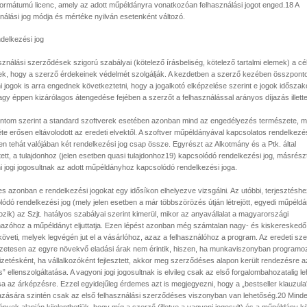
ormátumú licenc, amely az adott műpéldányra vonatkozóan felhasználási jogot enged.18 A
nálási jog módja és mértéke nyilván esetenként változó.
ndelkezési jog
sználási szerződések szigorú szabályai (kötelező írásbeliség, kötelező tartalmi elemek) a cé
tek, hogy a szerző érdekeinek védelmét szolgálják. A kezdetben a szerző kezében összpont
 jogok is arra engednek következtetni, hogy a jogalkotó elképzelése szerint e jogok időszak
agy éppen kizárólagos átengedése fejében a szerzőt a felhasználással arányos díjazás illett
ontom szerint a standard szoftverek esetében azonban mind az engedélyezés természete, m
te erősen eltávolodott az eredeti elvektől. A szoftver műpéldányával kapcsolatos rendelkezés
n tehát valójában két rendelkezési jog csap össze. Egyrészt az Alkotmány és a Ptk. által
ett, a tulajdonhoz (jelen esetben quasi tulajdonhoz19) kapcsolódó rendelkezési jog, másrész
i jogi jogosultnak az adott műpéldányhoz kapcsolódó rendelkezési joga.
s azonban e rendelkezési jogokat egy idősíkon elhelyezve vizsgálni. Az utóbbi, terjesztésh
ódó rendelkezési jog (mely jelen esetben a már többszörözés útján létrejött, egyedi műpéld
zik) az Szjt. hatályos szabályai szerint kimerül, mikor az anyavállalat a magyarországi
mazóhoz a műpéldányt eljuttatja. Ezen lépést azonban még számtalan nagy- és kiskereskedő 
követi, melyek legvégén jut el a vásárlóhoz, azaz a felhasználóhoz a program. Az eredeti sze
zetesen az egyre növekvő eladási árak nem érintik, hiszen, ha munkaviszonyban programo
izetésként, ha vállalkozóként fejlesztett, akkor meg szerződéses alapon került rendezésre a
s” ellenszolgáltatása. A vagyoni jogi jogosultnak is elvileg csak az első forgalombahozatalig l
a az árképzésre. Ezzel egyidejűleg érdemes azt is megjegyezni, hogy a „bestseller klauzula
azására szintén csak az első felhasználási szerződéses viszonyban van lehetőség.20 Mind
nyek alapján kijelenthetjük, hogy míg a szerző (illetve a vagyoni jogosult) és a műpéldány kö